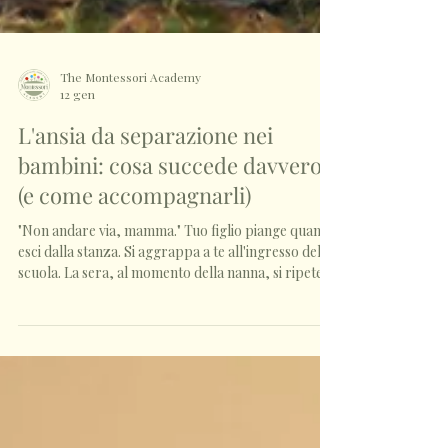
The Montessori Academy
12 gen
L'ansia da separazione nei
bambini: cosa succede davvero
(e come accompagnarli)
"Non andare via, mamma." Tuo figlio piange quando
esci dalla stanza. Si aggrappa a te all'ingresso della
scuola. La sera, al momento della nanna, si ripete la
stessa scena: lacrime, richieste, a volte persino urla
disperate. Ti senti in colpa. Confusa. A volte persino
frustrata. "Sto sbagliando qualcosa? Perché non
riesce a stare senza di me? Gli altri bambini
sembrano tranquilli." È normale sentirsi così. Ma c'è
qualcosa di importante che devi sapere: l'ansia da