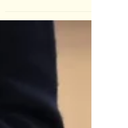
Come la Storia dei Numeri apre l'immaginazione
dei bambini all'educazione cosmica Quando la
conoscenza diventa narrazione Un gruppo di
bambini seduti in cerchio sul tappeto, gli occhi fissi
sulla Guida. Davanti a loro, cartelloni con simboli
misteriosi - cunei sumeri, geroglifici egizi, numeri
romani, caratteri cinesi. La guida inizia a
raccontare: "Molto, molto tempo fa, gli esseri
umani non avevano i numeri come li conosciamo
oggi..." Non è una lezione di matematica. È una