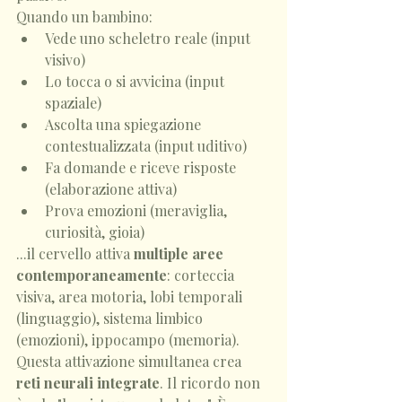
Quando un bambino:
Vede uno scheletro reale (input 
visivo)
Lo tocca o si avvicina (input 
spaziale)
Ascolta una spiegazione 
contestualizzata (input uditivo)
Fa domande e riceve risposte 
(elaborazione attiva)
Prova emozioni (meraviglia, 
curiosità, gioia)
...il cervello attiva 
multiple aree 
contemporaneamente
: corteccia 
visiva, area motoria, lobi temporali 
(linguaggio), sistema limbico 
(emozioni), ippocampo (memoria).
Questa attivazione simultanea crea 
reti neurali integrate
. Il ricordo non 